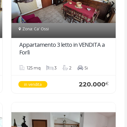
Zona: Ca' Ossi
Appartamento 3 letto in VENDITA a
Forlì
125 mq
3
2
Si
220.000
€
in vendita