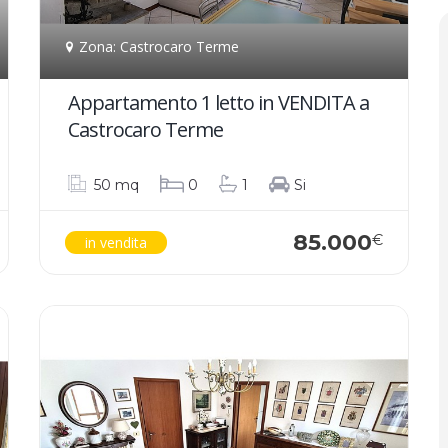
Zona: Castrocaro Terme
Appartamento 1 letto in VENDITA a
Castrocaro Terme
50 mq
0
1
Si
85.000
€
in vendita