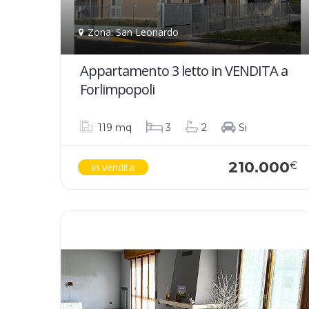
Zona: San Leonardo
Appartamento 3 letto in VENDITA a
Forlimpopoli
119 mq
3
2
Si
210.000
€
in vendita