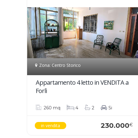
Zona: Centro Storico
Appartamento 4 letto in VENDITA a
Forlì
260 mq
4
2
Si
230.000
€
in vendita