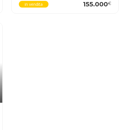
155.000
€
in vendita