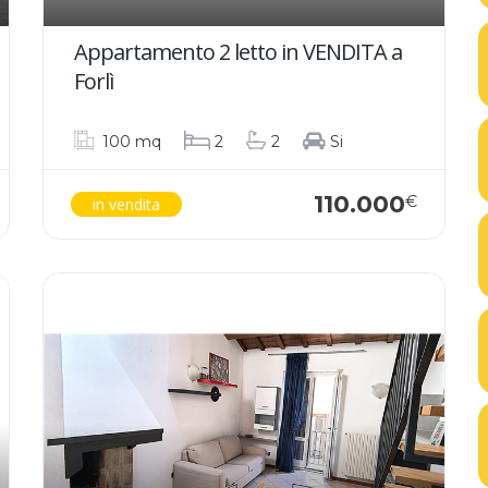
Appartamento 2 letto in VENDITA a
Forlì
100 mq
2
2
Si
110.000
€
in vendita