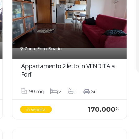
Zona: Foro Boario
Appartamento 2 letto in VENDITA a
Forlì
90 mq
2
1
Si
170.000
€
in vendita