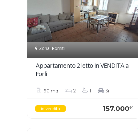
Zona: Romiti
Appartamento 2 letto in VENDITA a
Forlì
90 mq
2
1
Si
157.000
€
in vendita