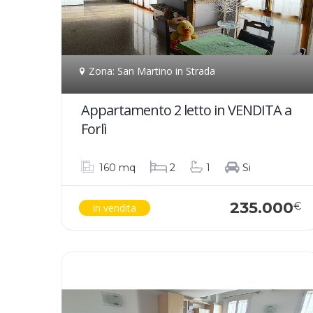
Zona: San Martino in Strada
Appartamento 2 letto in VENDITA a
Forlì
160 mq
2
1
Si
235.000
€
in vendita