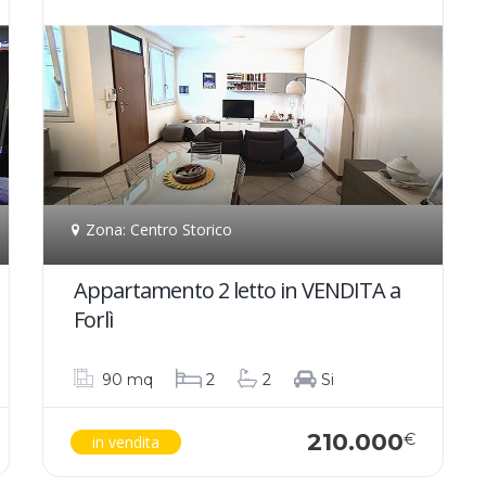
Zona: Centro Storico
Appartamento 2 letto in VENDITA a
Forlì
90 mq
2
2
Si
210.000
€
in vendita