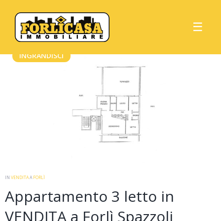
Home
Immobili in vendita
Rif 2510
☰
INGRANDISCI
IN
VENDITA
A
FORLÌ
Appartamento 3 letto in
VENDITA a Forlì Spazzoli