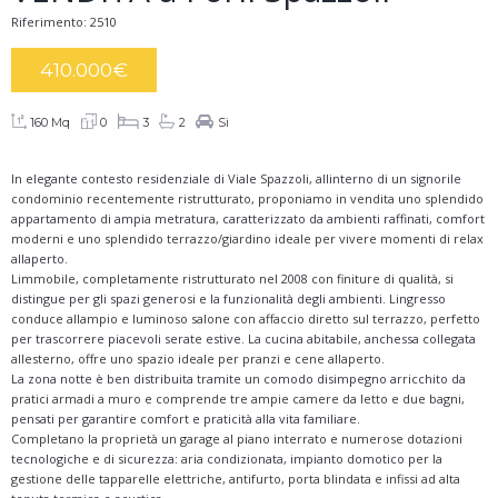
Riferimento: 2510
410.000
€
160 Mq
0
3
2
Si
In elegante contesto residenziale di Viale Spazzoli, allinterno di un signorile
condominio recentemente ristrutturato, proponiamo in vendita uno splendido
appartamento di ampia metratura, caratterizzato da ambienti raffinati, comfort
moderni e uno splendido terrazzo/giardino ideale per vivere momenti di relax
allaperto.
Limmobile, completamente ristrutturato nel 2008 con finiture di qualità, si
distingue per gli spazi generosi e la funzionalità degli ambienti. Lingresso
conduce allampio e luminoso salone con affaccio diretto sul terrazzo, perfetto
per trascorrere piacevoli serate estive. La cucina abitabile, anchessa collegata
allesterno, offre uno spazio ideale per pranzi e cene allaperto.
La zona notte è ben distribuita tramite un comodo disimpegno arricchito da
pratici armadi a muro e comprende tre ampie camere da letto e due bagni,
pensati per garantire comfort e praticità alla vita familiare.
Completano la proprietà un garage al piano interrato e numerose dotazioni
tecnologiche e di sicurezza: aria condizionata, impianto domotico per la
gestione delle tapparelle elettriche, antifurto, porta blindata e infissi ad alta