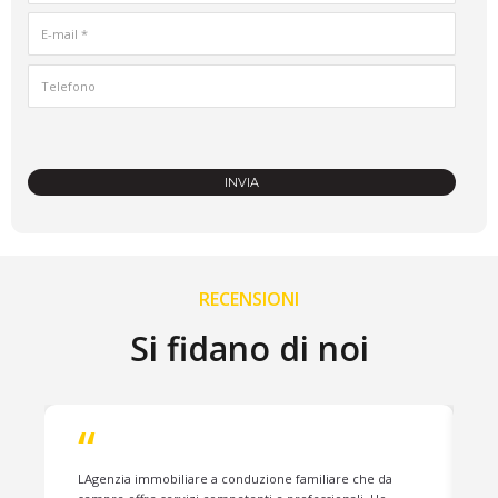
RECENSIONI
Si fidano di noi
“
LAgenzia immobiliare a conduzione familiare che da
C