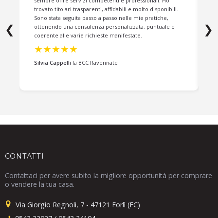
sempre offre servizi competenti e professionali. Ho
c
trovato titolari trasparenti, affidabili e molto disponibili.
a
Sono stata seguita passo a passo nelle mie pratiche,
g
❮
❯
ottenendo una consulenza personalizzata, puntuale e
i
coerente alle varie richieste manifestate.
t
o
★★★★★
Silvia Cappelli
la BCC Ravennate
P
CONTATTI
Contattaci per avere subito la migliore opportunità per comprare
o vendere la tua casa.
Via Giorgio Regnoli, 7 - 47121 Forlì (FC)