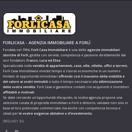
FORLICASA - AGENZIA IMMOBILIARE A FORLÌ
Fondata nel 1994,
Forlì Casa Immobiliare
è una delle
agenzie immobiliari
storiche di Forlì
, gestita con serietà, competenza e passione direttamente dai
soci fondatori,
Franco, Luca ed Elisa
.
Specializzata nella
vendita di appartamenti, case, ville, villette, uffici e terreni
,
Forlì Casa Immobiliare investe tempo e risorse economiche in un numero
limitato di opportunità immobiliari
offrendo così il massimo della visibilità e
del valore ai vostri immobili
e tutto il tempo necessario alla
ottimizzazione
della vostra vendita
. Forlì Casa vi garantisce contatti con acquirenti e investitori
affidabili e motivati
.
Se state cercando un'opportunità d'acquisto, la nostra agenzia propone una
selezione curata di proprietà immobiliari a Forlì e dintorni, valutate non solo in
base al loro potenziale commerciale ma anche con competenza tecnica e
ideali per
le vostre esigenze abitative o d'investimento
.
SEGUICI SU