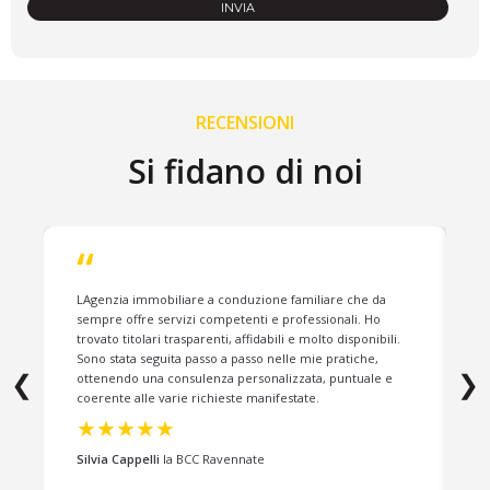
RECENSIONI
Si fidano di noi
“
LAgenzia immobiliare a conduzione familiare che da
C
sempre offre servizi competenti e professionali. Ho
c
trovato titolari trasparenti, affidabili e molto disponibili.
a
Sono stata seguita passo a passo nelle mie pratiche,
g
❮
❯
ottenendo una consulenza personalizzata, puntuale e
i
coerente alle varie richieste manifestate.
t
o
★★★★★
Silvia Cappelli
la BCC Ravennate
P