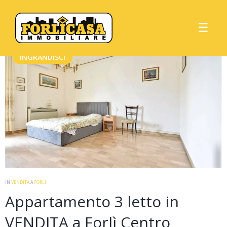
Home
Immobili in vendita
Rif 2471
☰
INGRANDISCI
IN
VENDITA
A
FORLÌ
Appartamento 3 letto in
VENDITA a Forlì Centro